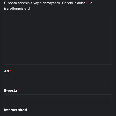
E-posta adresiniz yayınlanmayacak.
Gerekli alanlar
*
ile
işaretlenmişlerdir
Y
o
r
u
m
*
Ad
*
E-posta
*
İnternet sitesi