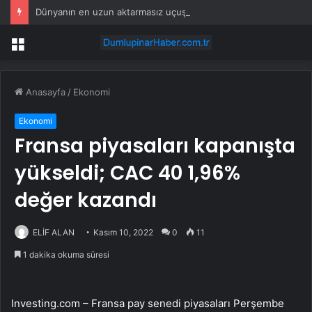
Dünyanın en uzun aktarmasız uçuşunda tarihi rekor: 24 saatten fazla havada kaldılar
Menü
Anasayfa
/
Ekonomi
Ekonomi
Fransa piyasaları kapanışta
yükseldi; CAC 40 1,96%
değer kazandı
ELİF ALAN
Kasım 10, 2022
0
11
1 dakika okuma süresi
Investing.com – Fransa pay senedi piyasaları Perşembe