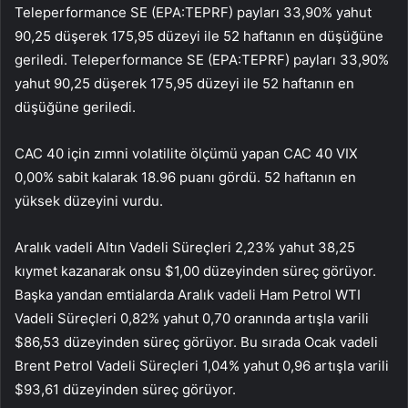
Teleperformance SE (EPA:
TEPRF
) payları 33,90% yahut
90,25 düşerek 175,95 düzeyi ile 52 haftanın en düşüğüne
geriledi. Teleperformance SE (EPA:
TEPRF
) payları 33,90%
yahut 90,25 düşerek 175,95 düzeyi ile 52 haftanın en
düşüğüne geriledi.
CAC 40 için zımni volatilite ölçümü yapan
CAC 40 VIX
0,00% sabit kalarak 18.96 puanı gördü. 52 haftanın en
yüksek düzeyini vurdu.
Aralık vadeli Altın Vadeli Süreçleri 2,23% yahut 38,25
kıymet kazanarak onsu $1,00 düzeyinden süreç görüyor.
Başka yandan emtialarda Aralık vadeli Ham Petrol WTI
Vadeli Süreçleri 0,82% yahut 0,70 oranında artışla varili
$86,53 düzeyinden süreç görüyor. Bu sırada Ocak vadeli
Brent Petrol Vadeli Süreçleri 1,04% yahut 0,96 artışla varili
$93,61 düzeyinden süreç görüyor.