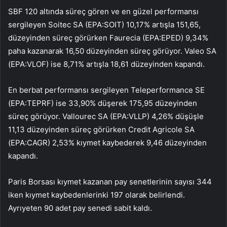
SBF 120 altında süreç gören ve en güzel performansı
sergileyen
Soitec
SA (EPA:
SOIT
) 10,17% artışla 151,65,
düzeyinden süreç görürken
Faurecia
(EPA:
EPED
) 9,34%
paha kazanarak 16,50 düzeyinden süreç görüyor.
Valeo
SA
(EPA:
VLOF
) ise 8,71% artışla 18,61 düzeyinden kapandı.
En berbat performansı sergileyen Teleperformance SE
(EPA:
TEPRF
) ise 33,90% düşerek 175,95 düzeyinden
süreç görüyor.
Vallourec
SA (EPA:
VLLP
) 4,26% düşüşle
11,13 düzeyinden süreç görürken Credit Agricole SA
(EPA:
CAGR
) 2,53% kıymet kaybederek 9,46 düzeyinden
kapandı.
Paris Borsası kıymet kazanan pay senetlerinin sayısı 344
iken kıymet kaybedenlerinki 197 olarak belirlendi.
Ayrıyeten 90 adet pay senedi sabit kaldı.