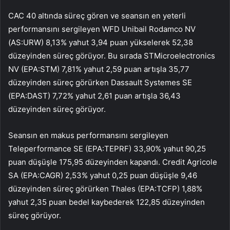
CAC 40
altında süreç gören ve seansın en yeterli
performansını sergileyen WFD Unibail Rodamco NV
(AS:
URW
) 8,13% yahut 3,94 puan yükselerek 52,38
düzeyinden süreç görüyor. Bu sırada STMicroelectronics
NV (EPA:
STM
) 7,81% yahut 2,59 puan artışla 35,77
düzeyinden süreç görürken Dassault Systemes SE
(EPA:
DAST
) 7,72% yahut 2,61 puan artışla 36,43
düzeyinden süreç görüyor.
Seansın en makus performansını sergileyen
Teleperformance
SE (EPA:
TEPRF
) 33,90% yahut 90,25
puan düşüşle 175,95 düzeyinden kapandı.
Credit Agricole
SA (EPA:
CAGR
) 2,53% yahut 0,25 puan düşüşle 9,46
düzeyinden süreç görürken
Thales
(EPA:
TCFP
) 1,88%
yahut 2,35 puan bedel kaybederek 122,85 düzeyinden
süreç görüyor.