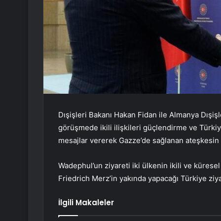
Dışişleri Bakanı Hakan Fidan ile Almanya Dışiş
görüşmede ikili ilişkileri güçlendirme ve Türkiye
mesajlar vererek Gazze’de sağlanan ateşkesin
Wadephul’un ziyareti iki ülkenin ikili ve küres
Friedrich Merz’in yakında yapacağı Türkiye ziya
İlgili Makaleler