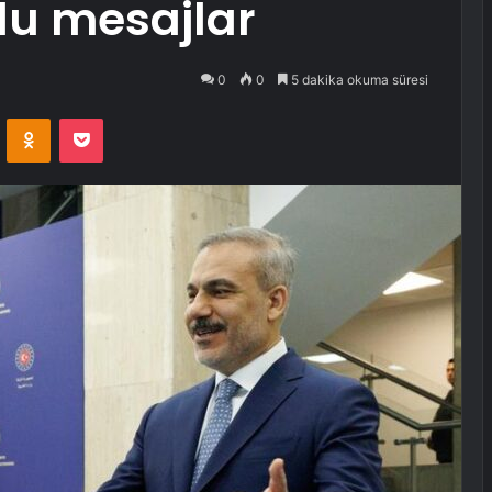
lu mesajlar
0
0
5 dakika okuma süresi
VKontakte
Odnoklassniki
Pocket