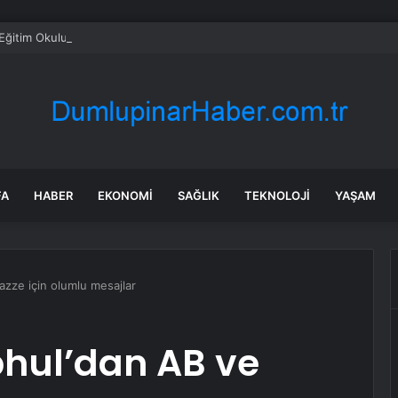
Eğitim Okulu Yıl Sonu Etkinliği Düzenledi
FA
HABER
EKONOMI
SAĞLIK
TEKNOLOJI
YAŞAM
azze için olumlu mesajlar
phul’dan AB ve