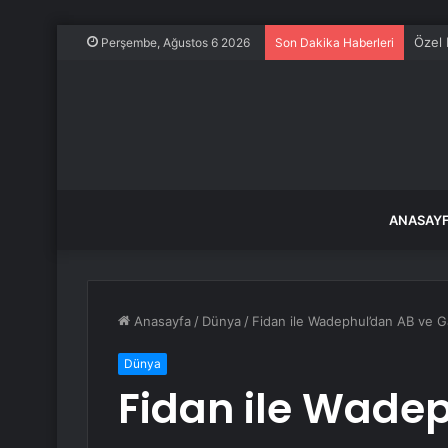
Özel 
Perşembe, Ağustos 6 2026
Son Dakika Haberleri
ANASAY
Anasayfa
/
Dünya
/
Fidan ile Wadephul’dan AB ve G
Dünya
Fidan ile Wade