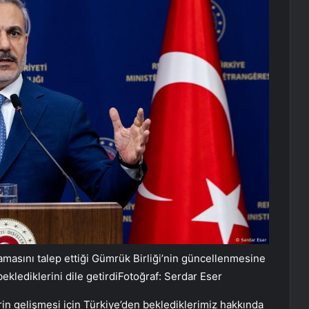
amasını talep ettiği Gümrük Birliği’nin güncellenmesine
klediklerini dile getirdiFotoğraf: Serdar Eser
erin gelişmesi için Türkiye’den beklediklerimiz hakkında