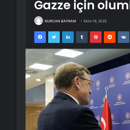
Gazze için olum
NURCAN BAYRAM
Ekim 19, 2025
Facebook
Twitter
LinkedIn
Tumblr
Pinterest
Reddit