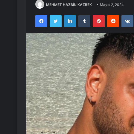
MEHMET HAZBİN KAZBEK
Mayıs 2, 2024
Facebook
Twitter
LinkedIn
Tumblr
Pinterest
Reddit