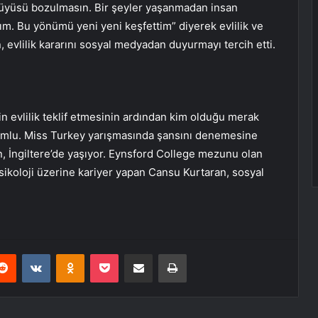
. “Büyüsü bozulmasın. Bir şeyler yaşanmadan insan
ım. Bu yönümü yeni yeni keşfettim” diyerek evlilik ve
 evlilik kararını sosyal medyadan duyurmayı tercih etti.
evlilik teklif etmesinin ardından kim olduğu merak
umlu. Miss Turkey yarışmasında şansını denemesine
, İngiltere’de yaşıyor. Eynsford College mezunu olan
sikoloji üzerine kariyer yapan Cansu Kurtaran, sosyal
erest
Reddit
VKontakte
Odnoklassniki
Pocket
E-Posta ile paylaş
Yazdır