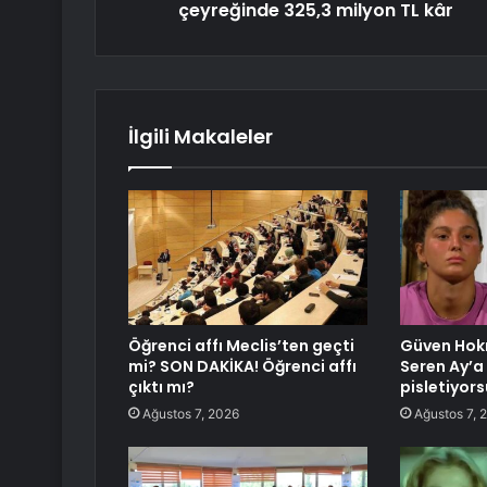
çeyreğinde 325,3 milyon TL kâr
İlgili Makaleler
Öğrenci affı Meclis’ten geçti
Güven Hok
mi? SON DAKİKA! Öğrenci affı
Seren Ay’a
çıktı mı?
pisletiyor
Ağustos 7, 2026
Ağustos 7, 