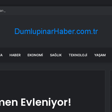
nın en uzun aktarmasız uçuşunda tarihi rekor: 24 saatten fazla havada k
FA
HABER
EKONOMI
SAĞLIK
TEKNOLOJI
YAŞAM
en Evleniyor!