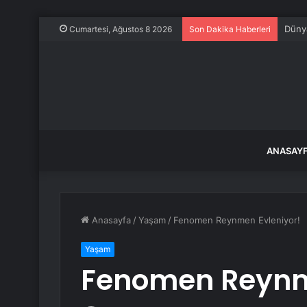
Dünya
Cumartesi, Ağustos 8 2026
Son Dakika Haberleri
ANASAY
Anasayfa
/
Yaşam
/
Fenomen Reynmen Evleniyor!
Yaşam
Fenomen Reynm