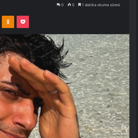
0
0
1 dakika okuma süresi
VKontakte
Odnoklassniki
Pocket