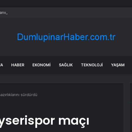
nın en uzun aktarmasız uçuşunda tarihi rekor: 24 saatten fazla havada k
FA
HABER
EKONOMI
SAĞLIK
TEKNOLOJI
YAŞAM
zırlıklarını sürdürdü
yserispor maçı