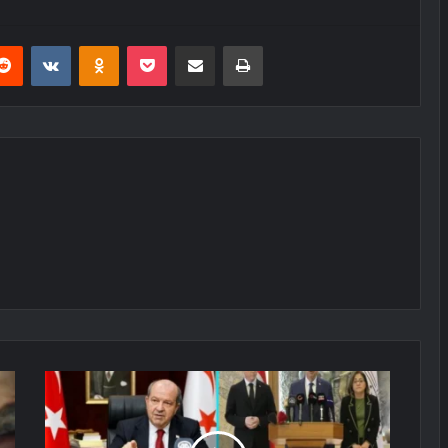
erest
Reddit
VKontakte
Odnoklassniki
Pocket
E-Posta ile paylaş
Yazdır