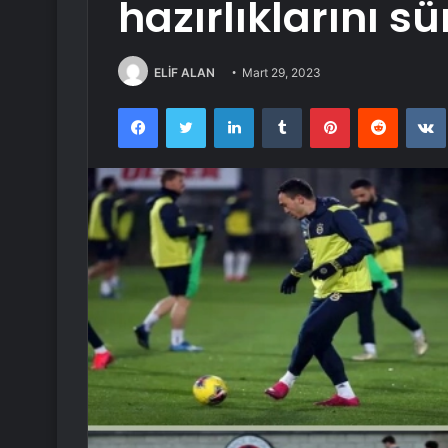
hazırlıklarını s
ELİF ALAN
Mart 29, 2023
Facebook
Twitter
LinkedIn
Tumblr
Pinterest
Reddit