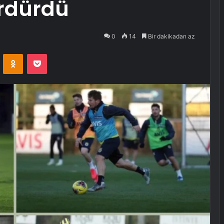
ürdürdü
0
14
Bir dakikadan az
VKontakte
Odnoklassniki
Pocket