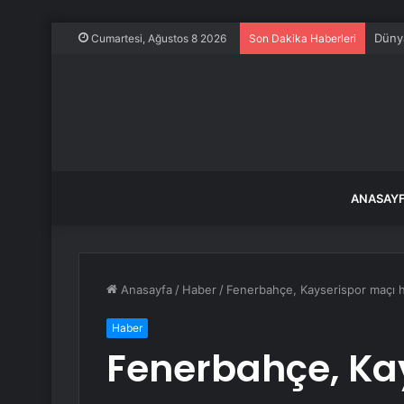
Dünya
Cumartesi, Ağustos 8 2026
Son Dakika Haberleri
ANASAY
Anasayfa
/
Haber
/
Fenerbahçe, Kayserispor maçı ha
Haber
Fenerbahçe, Ka