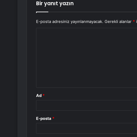
Bir yanıt yazın
E-posta adresiniz yayınlanmayacak.
Gerekli alanlar
*
i
Y
o
r
u
m
*
Ad
*
E-posta
*