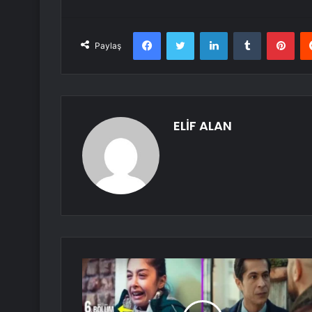
Facebook
Twitter
LinkedIn
Tumblr
Pint
Paylaş
ELİF ALAN