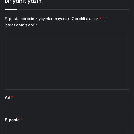
Bir yanıt yazın
E-posta adresiniz yayınlanmayacak.
Gerekli alanlar
*
ile
işaretlenmişlerdir
Y
o
r
u
m
*
Ad
*
E-posta
*