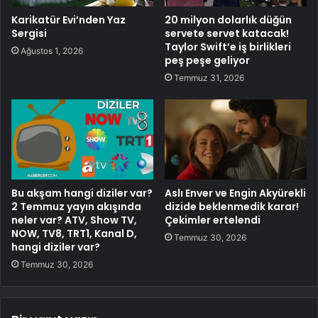
Karikatür Evi’nden Yaz
20 milyon dolarlık düğün
Sergisi
servete servet katacak!
Taylor Swift’e iş birlikleri
Ağustos 1, 2026
peş peşe geliyor
Temmuz 31, 2026
Bu akşam hangi diziler var?
Aslı Enver ve Engin Akyürekli
2 Temmuz yayın akışında
dizide beklenmedik karar!
neler var? ATV, Show TV,
Çekimler ertelendi
NOW, TV8, TRT1, Kanal D,
Temmuz 30, 2026
hangi diziler var?
Temmuz 30, 2026