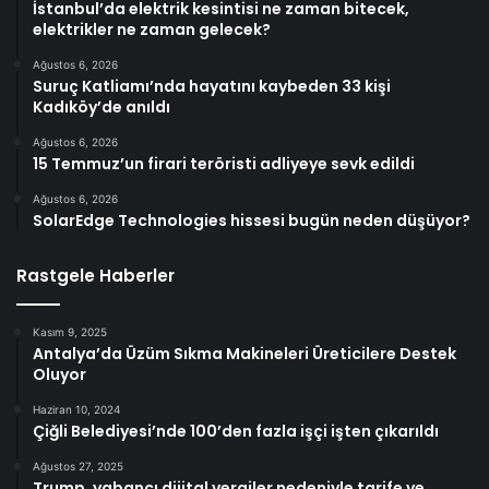
İstanbul’da elektrik kesintisi ne zaman bitecek,
elektrikler ne zaman gelecek?
Ağustos 6, 2026
Suruç Katliamı’nda hayatını kaybeden 33 kişi
Kadıköy’de anıldı
Ağustos 6, 2026
15 Temmuz’un firari teröristi adliyeye sevk edildi
Ağustos 6, 2026
SolarEdge Technologies hissesi bugün neden düşüyor?
Rastgele Haberler
Kasım 9, 2025
Antalya’da Üzüm Sıkma Makineleri Üreticilere Destek
Oluyor
Haziran 10, 2024
Çiğli Belediyesi’nde 100’den fazla işçi işten çıkarıldı
Ağustos 27, 2025
Trump, yabancı dijital vergiler nedeniyle tarife ve