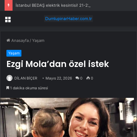
İstanbul BEDAŞ elektrik kesintisi! 21-22 Temmuz İstanbul’da elektrik kesintisi ne zaman bitecek, elektrikler ne zaman gelecek?
Menü
Anasayfa
/
Yaşam
Yaşam
Ezgi Mola’dan özel istek
DİLAN BİÇER
Mayıs 22, 2026
0
0
1 dakika okuma süresi