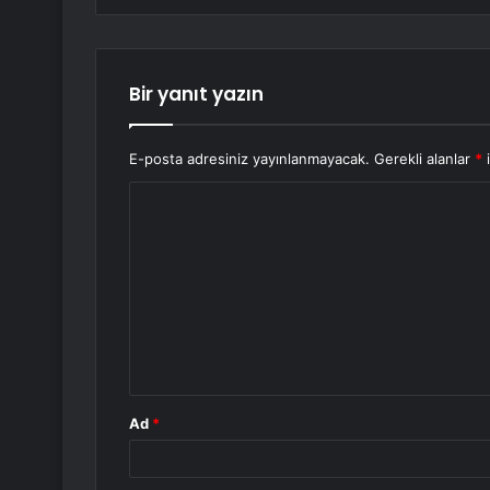
Bir yanıt yazın
E-posta adresiniz yayınlanmayacak.
Gerekli alanlar
*
i
Y
o
r
u
m
*
Ad
*