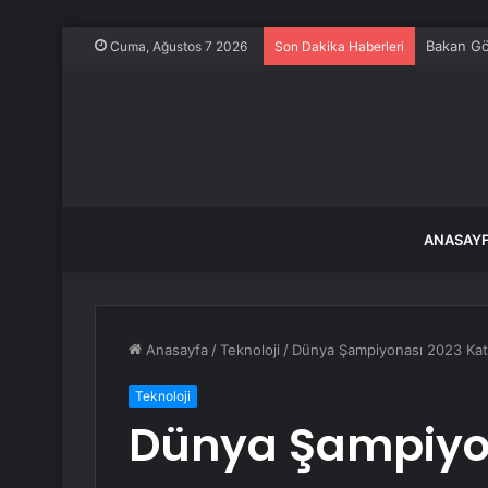
Bakan Gö
Cuma, Ağustos 7 2026
Son Dakika Haberleri
ANASAY
Anasayfa
/
Teknoloji
/
Dünya Şampiyonası 2023 Katı
Teknoloji
Dünya Şampiyon