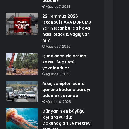
düzelir?
Ağustos 7, 2026
22 Temmuz 2026
İstanbul HAVA DURUMU!
Yarın İstanbul’da hava
nasıl olacak, yağış var
mı?
Ağustos 7, 2026
İş makinesiyle define
kazısı: Suç üstü
yakalandılar
Ağustos 7, 2026
Araç sahipleri cuma
gününe kadar o parayı
ödemek zorunda
Ağustos 6, 2026
Dünyanın en büyüğü
kıyılara vurdu:
Dokunaçları 36 metreyi