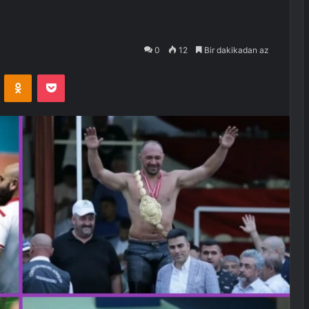
0
12
Bir dakikadan az
VKontakte
Odnoklassniki
Pocket