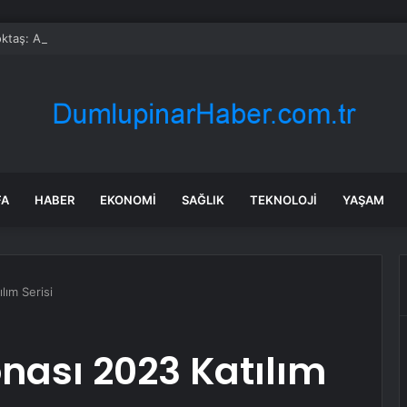
ktaş: Aile kurumunu hedef alan küresel tehditlere karşı mücadelemiz s
FA
HABER
EKONOMI
SAĞLIK
TEKNOLOJI
YAŞAM
lım Serisi
ası 2023 Katılım