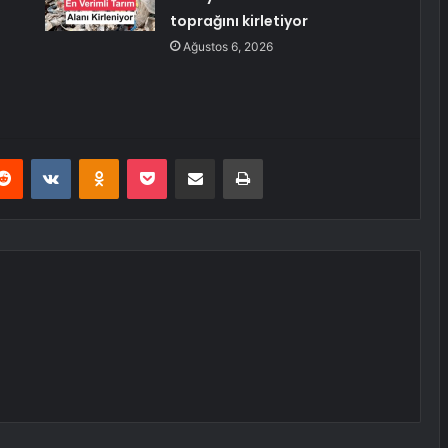
toprağını kirletiyor
Ağustos 6, 2026
erest
Reddit
VKontakte
Odnoklassniki
Pocket
E-Posta ile paylaş
Yazdır