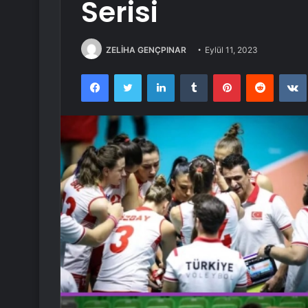
Serisi
ZELİHA GENÇPINAR
Eylül 11, 2023
Facebook
Twitter
LinkedIn
Tumblr
Pinterest
Reddit