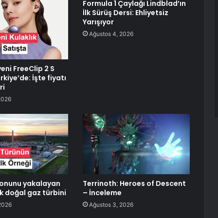
Formula 1 Çaylağı Lindblad’ın
İlk Sürüş Dersi: Ehliyetsiz
Yarışıyor
Ağustos 4, 2026
eni FreeClip 2 S
rkiye’de: İşte fiyatı
ri
2026
bonunu yakalayan
Terrinoth: Heroes of Descent
k doğal gaz türbini
– İnceleme
2026
Ağustos 3, 2026