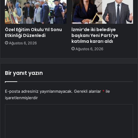
Özel Eğitim Okulu Yıl Sonu
İzmir’de iki belediye
Etkinliği Düzenledi
başkanı Yeni Parti’ye
katılma kararı aldı
Ağustos 6, 2026
Ağustos 6, 2026
Bir yanıt yazın
E-posta adresiniz yayınlanmayacak.
Gerekli alanlar
*
ile
işaretlenmişlerdir
Y
o
r
u