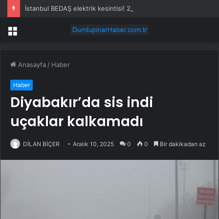
İstanbul BEDAŞ elektrik kesintisi! 21-22 Temmuz İstanbul’da elektrik kesintisi ne zaman bitecek, elektrikler ne zaman gelecek?
Menü
Anasayfa
/
Haber
Haber
Diyabakır’da sis indi
uçaklar kalkamadı
DİLAN BİÇER
Aralık 10, 2025
0
0
Bir dakikadan az