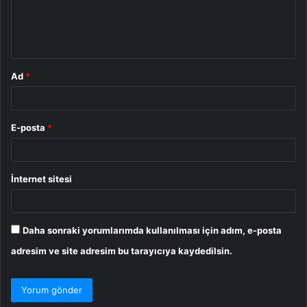
m
*
Ad
*
E-posta
*
İnternet sitesi
Daha sonraki yorumlarımda kullanılması için adım, e-posta
adresim ve site adresim bu tarayıcıya kaydedilsin.