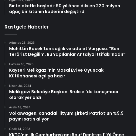
Bir felaketle başladı: 90 yıl önce dikilen 220 milyon
ağaç bir kıtanın kaderini değiştirdi
Rastgele Haberler
Ağustos 28, 2025
Muhittin Böcek’ten sağlık ve adalet Vurgusu: “Ben
Terörist Değilim, Bu Yapılanlar Antalya İttifakı’nadır”
Haziran 10, 2025
Kayseri Melikgazi’nin Masal Evi ve Oyuncak
Kütüphanesi açılışa hazır
Nisan 30, 2024
Melikgazi Belediye Başkanı Brüksel’de konuşmacı
olarak yer aldı
Aralık 18, 2024
Volkswagen, Kanadalı lityum şirketi Patriot’un %9,9
payını satın alıyor
Ocak 14, 2023
KKTC’nin İlk Cumhurbaşkanı Rauf Denktaş 11 Yıl Önce