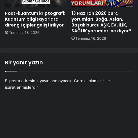
Post-kuantum kriptografi:
13 Haziran 2026 burç
Kuantum bilgisayarlara
yorumları! Boğa, Aslan,
dirençli çipler geliştiriliyor
Başak burcu AŞK, EVLİLİK,
SAĞLIK yorumları ne diyor?
Temmuz 18, 2026
Temmuz 16, 2026
Bir yanıt yazın
E-posta adresiniz yayınlanmayacak.
Gerekli alanlar
*
ile
işaretlenmişlerdir
Y
o
r
u
m