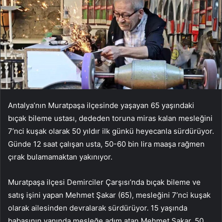
Antalya’nın Muratpaşa ilçesinde yaşayan 65 yaşındaki
bıçak bileme ustası, dededen toruna miras kalan mesleğini
7’nci kuşak olarak 50 yıldır ilk günkü heyecanla sürdürüyor.
Günde 12 saat çalışan usta, 50-60 bin lira maaşa rağmen
çırak bulamamaktan yakınıyor.
Muratpaşa ilçesi Demirciler Çarşısı’nda bıçak bileme ve
satış işini yapan Mehmet Şakar (65), mesleğini 7’nci kuşak
olarak ailesinden devralarak sürdürüyor. 15 yaşında
babasının yanında mesleğe adım atan Mehmet Şakar, 50