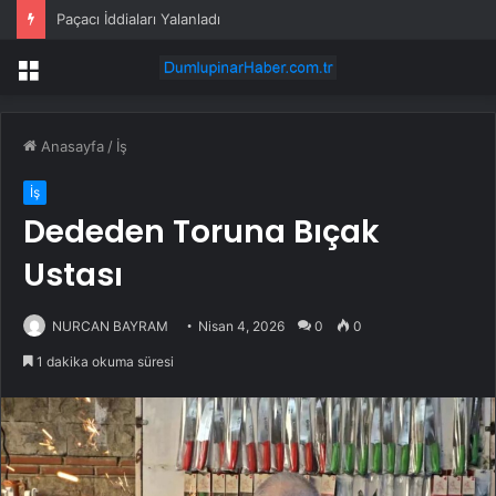
Paçacı İddiaları Yalanladı
Menü
Anasayfa
/
İş
İş
Dededen Toruna Bıçak
Ustası
NURCAN BAYRAM
Nisan 4, 2026
0
0
1 dakika okuma süresi