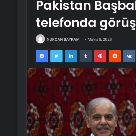
Pakistan Başbaka
telefonda görüş
NURCAN BAYRAM
Mayıs 8, 2026
Facebook
Twitter
LinkedIn
Tumblr
Pinterest
Reddit