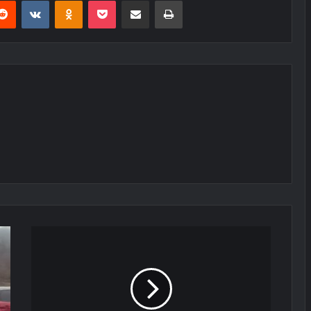
erest
Reddit
VKontakte
Odnoklassniki
Pocket
E-Posta ile paylaş
Yazdır