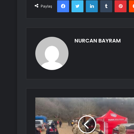
Facebook
Twitter
LinkedIn
Tumblr
Pint
Paylaş
NURCAN BAYRAM