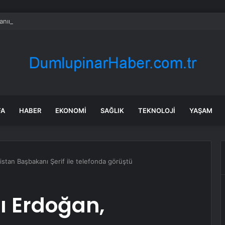
nın en uzun aktarmasız uçuşunda tarihi rekor: 24 saatten fazla havada k
FA
HABER
EKONOMI
SAĞLIK
TEKNOLOJI
YAŞAM
tan Başbakanı Şerif ile telefonda görüştü
 Erdoğan,