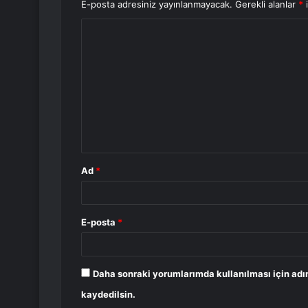
E-posta adresiniz yayınlanmayacak.
Gerekli alanlar
*
i
Y
o
r
u
m
*
Ad
*
E-posta
*
Daha sonraki yorumlarımda kullanılması için adı
kaydedilsin.