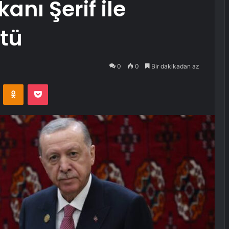
nı Şerif ile
tü
0
0
Bir dakikadan az
VKontakte
Odnoklassniki
Pocket