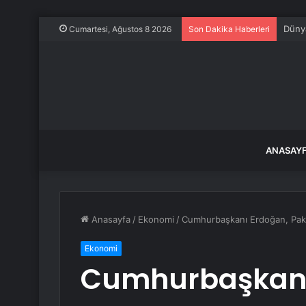
Dünya
Cumartesi, Ağustos 8 2026
Son Dakika Haberleri
ANASAY
Anasayfa
/
Ekonomi
/
Cumhurbaşkanı Erdoğan, Pakis
Ekonomi
Cumhurbaşkanı