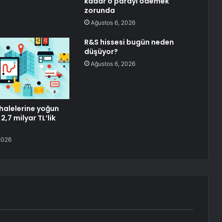
kadar o parayı ödemek
zorunda
Ağustos 6, 2026
R&S hissesi bugün neden
düşüyor?
Ağustos 6, 2026
ihalelerine yoğun
 2,7 milyar TL’lik
2026