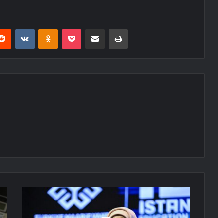
erest
Reddit
VKontakte
Odnoklassniki
Pocket
E-Posta ile paylaş
Yazdır