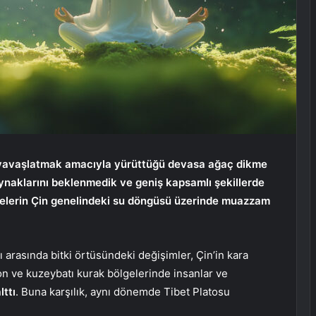
ini yavaşlatmak amacıyla yürüttüğü devasa ağaç dikme
aynaklarını beklenmedik ve geniş kapsamlı şekillerde
rojelerin Çin genelindeki su döngüsü üzerinde muazzam
rı arasında bitki örtüsündeki değişimler, Çin’in kara
on ve kuzeybatı kurak bölgelerinde insanlar ve
lttı
. Buna karşılık, aynı dönemde Tibet Platosu