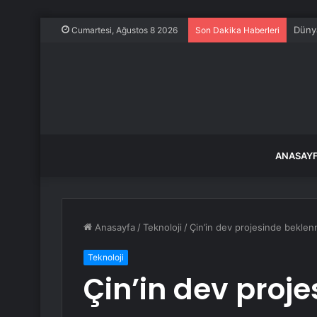
Dünya
Cumartesi, Ağustos 8 2026
Son Dakika Haberleri
ANASAY
Anasayfa
/
Teknoloji
/
Çin’in dev projesinde bekle
Teknoloji
Çin’in dev proj