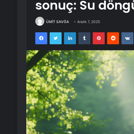
sonuç: Su döngü
ÜMİT SAVĞA
Aralık 7, 2025
Facebook
Twitter
LinkedIn
Tumblr
Pinterest
Reddit