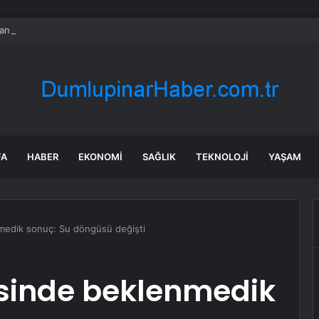
nın en uzun aktarmasız uçuşunda tarihi rekor: 24 saatten fazla havada k
FA
HABER
EKONOMI
SAĞLIK
TEKNOLOJI
YAŞAM
nmedik sonuç: Su döngüsü değişti
esinde beklenmedik