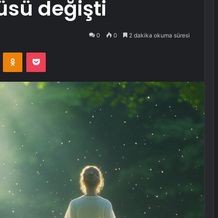
sü değişti
0
0
2 dakika okuma süresi
VKontakte
Odnoklassniki
Pocket