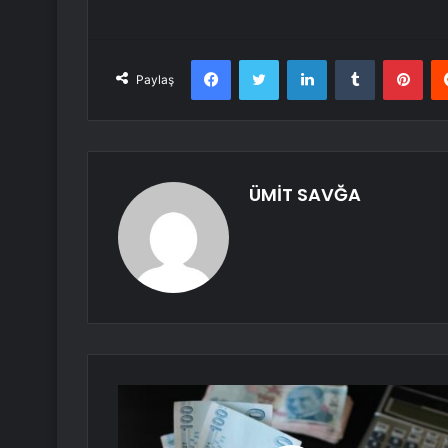
Facebook
Twitter
LinkedIn
Tumblr
Pint
Paylaş
ÜMİT SAVĞA