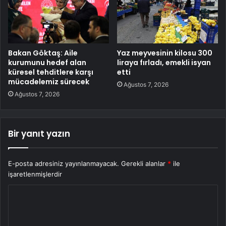
Bakan Göktaş: Aile
Yaz meyvesinin kilosu 300
kurumunu hedef alan
liraya fırladı, emekli isyan
küresel tehditlere karşı
etti
mücadelemiz sürecek
Ağustos 7, 2026
Ağustos 7, 2026
Bir yanıt yazın
E-posta adresiniz yayınlanmayacak.
Gerekli alanlar
*
ile
işaretlenmişlerdir
Y
o
r