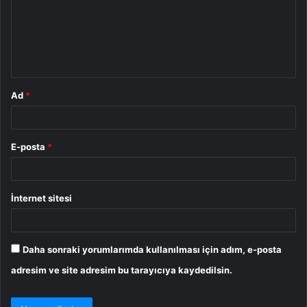
u
m
*
Ad
*
E-posta
*
İnternet sitesi
Daha sonraki yorumlarımda kullanılması için adım, e-posta
adresim ve site adresim bu tarayıcıya kaydedilsin.