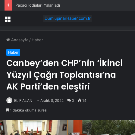
Paçacı İddiaları Yalanladı
Menü
Anasayfa
/
Haber
Haber
Canbey’den CHP’nin ‘İkinci
Yüzyıl Çağrı Toplantısı’na
AK Parti’den eleştiri
ELİF ALAN
Aralık 8, 2022
0
14
1 dakika okuma süresi