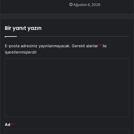
Ağustos 6, 2026
Bir yanıt yazın
E-posta adresiniz yayınlanmayacak.
Gerekli alanlar
*
ile
işaretlenmişlerdir
Y
o
r
u
m
*
Ad
*