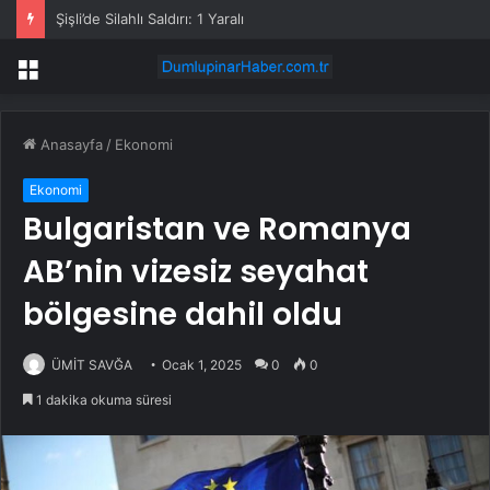
Şişli’de Silahlı Saldırı: 1 Yaralı
Menü
Anasayfa
/
Ekonomi
Ekonomi
Bulgaristan ve Romanya
AB’nin vizesiz seyahat
bölgesine dahil oldu
ÜMİT SAVĞA
Ocak 1, 2025
0
0
1 dakika okuma süresi