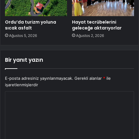
Ordu’da turizm yoluna
Hayat tecrübelerini
sıcak asfalt
geleceğe aktarıyorlar
Ağustos 5, 2026
Ağustos 2, 2026
Bir yanıt yazın
E-posta adresiniz yayınlanmayacak.
Gerekli alanlar
*
ile
işaretlenmişlerdir
Y
o
r
u
m