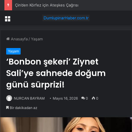
Çin’den Körfez için Ateşkes Çağrısı
Menü
Anasayfa
/
Yaşam
Yaşam
‘Bonbon şekeri’ Ziynet
Sali’ye sahnede doğum
günü sürprizi!
NURCAN BAYRAM
Mayıs 16, 2026
0
0
Bir dakikadan az