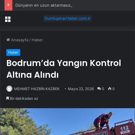
Dünyanın en uzun aktarmasız uçuşunda tarihi rekor: 24 saatten fazla havada kaldılar
Menü
Anasayfa
/
Haber
Haber
Bodrum’da Yangın Kontrol
Altına Alındı
MEHMET HAZBİN KAZBEK
Mayıs 22, 2026
0
0
Bir dakikadan az