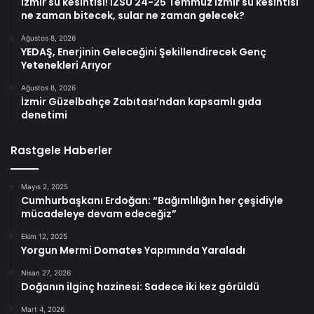
İzmir su kesintisi! İZSU 24-25 Temmuz İzmir su kesintisi
ne zaman bitecek, sular ne zaman gelecek?
Ağustos 8, 2026
YEDAŞ, Enerjinin Geleceğini Şekillendirecek Genç
Yetenekleri Arıyor
Ağustos 8, 2026
İzmir Güzelbahçe Zabıtası’ndan kapsamlı gıda
denetimi
Rastgele Haberler
Mayıs 2, 2025
Cumhurbaşkanı Erdoğan: “Bağımlılığın her çeşidiyle
mücadeleye devam edeceğiz”
Ekim 12, 2025
Yorgun Mermi Domates Yapımında Yaraladı
Nisan 27, 2026
Doğanın ilginç hazinesi: Sadece iki kez görüldü
Mart 4, 2026