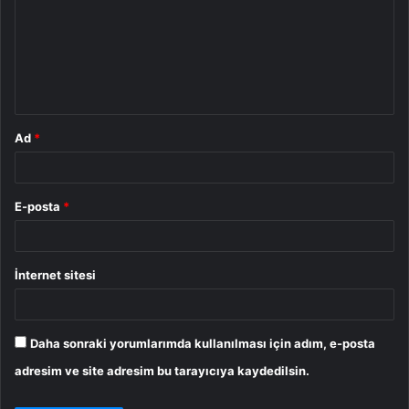
r
u
m
*
Ad
*
E-posta
*
İnternet sitesi
Daha sonraki yorumlarımda kullanılması için adım, e-posta
adresim ve site adresim bu tarayıcıya kaydedilsin.