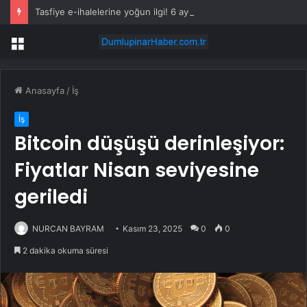
Tasfiye e-ihalelerine yoğun ilgi! 6 ayda 2,7 milyar TL’lik satış
Menü
Anasayfa
/
İş
İş
Bitcoin düşüşü derinleşiyor:
Fiyatlar Nisan seviyesine
geriledi
NURCAN BAYRAM
Kasım 23, 2025
0
0
2 dakika okuma süresi