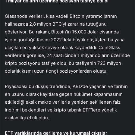
1 milyar doların üzerinde pozisyon tasfiye edildi
Glassnode verileri, kısa vadeli Bitcoin yatırımcılarının
halihazırda 2,8 milyon BTC’yi zararına tuttuğunu
gösteriyor. Bu rakam, Bitcoin’in 15.000 dolar civarında
işlem gördüğü Kasım 2022’deki büyük düşüşten bu yana
ulaşılan en yüksek seviye olarak kaydedildi. CoinGlass
verilerine göre ise, 24 saat içinde 1 milyar doların üzerinde
kripto pozisyonu tasfiye oldu; bu tasfiyenin 723 milyon
dolarlık kısmı uzun (long) pozisyonlardan oluştu.
Piyasadaki bu düşüş trendinde, ABD’de yaşanan ve tarihin
en uzunu olarak kayıtlara geçen hükümet kapanmasının
etkilediği eksik makro verilerle yeniden şekillenen faiz
indirimi beklentileri ve kripto tabanlı ETF’lere yönelik
azalan ilgi etkili oldu.
ETF varlıklarında gerileme ve kurumsal çıkışlar