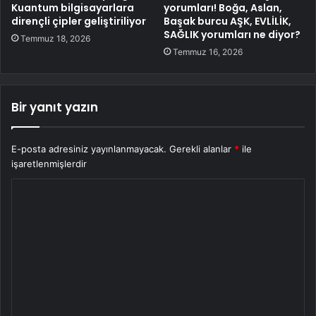
Kuantum bilgisayarlara
yorumları! Boğa, Aslan,
dirençli çipler geliştiriliyor
Başak burcu AŞK, EVLİLİK,
SAĞLIK yorumları ne diyor?
Temmuz 18, 2026
Temmuz 16, 2026
Bir yanıt yazın
E-posta adresiniz yayınlanmayacak.
Gerekli alanlar
*
ile
işaretlenmişlerdir
Y
o
r
u
m
*