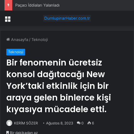
Paçacı İddiaları Yalanladı
Menü
Anasayfa
/
Teknoloji
Teknoloji
Bir fenomenin ücretsiz
konsol dağıtacağı New
York’taki etkinlik için bir
araya gelen binlerce kişi
kıyasıya mücadele etti.
KERİM SÖZER
Ağustos 8, 2023
0
6
Bir dakikadan az