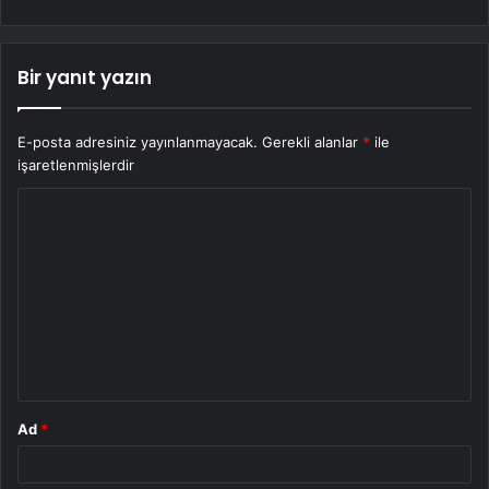
Bir yanıt yazın
E-posta adresiniz yayınlanmayacak.
Gerekli alanlar
*
ile
işaretlenmişlerdir
Y
o
r
u
m
*
Ad
*