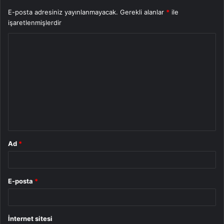
E-posta adresiniz yayınlanmayacak.
Gerekli alanlar
*
ile
işaretlenmişlerdir
Y
o
r
u
m
*
Ad
*
E-posta
*
İnternet sitesi