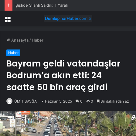
Şişli’de Silahlı Saldırı: 1 Yaralı
Menü
Anasayfa
/
Haber
Haber
Bayram geldi vatandaşlar
Bodrum’a akın etti: 24
saatte 50 bin araç girdi
ÜMİT SAVĞA
Haziran 5, 2025
0
0
Bir dakikadan az