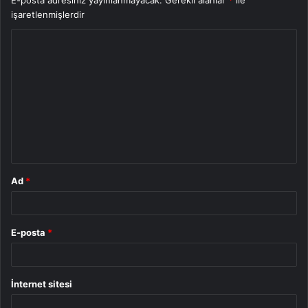
E-posta adresiniz yayınlanmayacak.
Gerekli alanlar
*
ile
işaretlenmişlerdir
Y
o
r
u
m
*
Ad
*
E-posta
*
İnternet sitesi