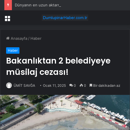
Dünyanın en uzun aktarmasız uçuşunda tarihi rekor: 24 saatten fazla havada kaldılar
Menü
Anasayfa
/
Haber
Haber
Bakanlıktan 2 belediyeye
müsilaj cezası!
ÜMİT SAVĞA
Ocak 11, 2025
0
0
Bir dakikadan az