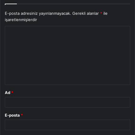
E-posta adresiniz yayınlanmayacak.
Gerekli alanlar
*
ile
işaretlenmişlerdir
Y
o
r
u
m
*
Ad
*
E-posta
*