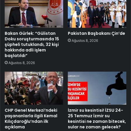
Bakan Gürlek: “Gülistan
Pakistan Başbakanı Çin’de
Doku soruşturmasında 15
Ağustos 8, 2026
şüpheli tutuklandı, 32 kişi
hakkında adli işlem
başlatıldı”
Ağustos 8, 2026
CHP Genel Merkezi’ndeki
İzmir su kesintisi! İZSU 24-
yaşananlarla ilgili Kemal
25 Temmuz İzmir su
Kılıçdaroğlu’ndan ilk
kesintisi ne zaman bitecek,
açıklama
sular ne zaman gelecek?