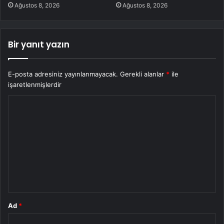
Ağustos 8, 2026
Ağustos 8, 2026
Bir yanıt yazın
E-posta adresiniz yayınlanmayacak.
Gerekli alanlar
*
ile
işaretlenmişlerdir
Y
o
r
u
m
*
Ad
*