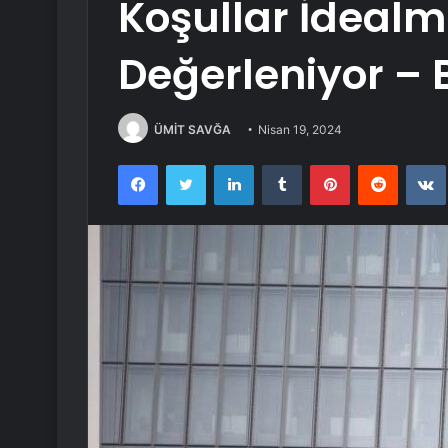
Koşullar İdealmi
Değerleniyor – 
ÜMİT SAVĞA
Nisan 19, 2024
Facebook
Twitter
LinkedIn
Tumblr
Pinterest
Reddit