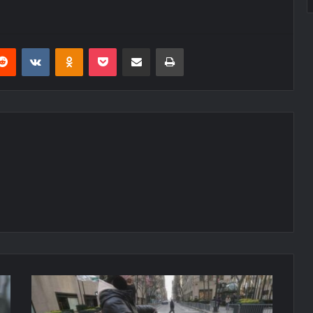
erest
Reddit
VKontakte
Odnoklassniki
Pocket
E-Posta ile paylaş
Yazdır