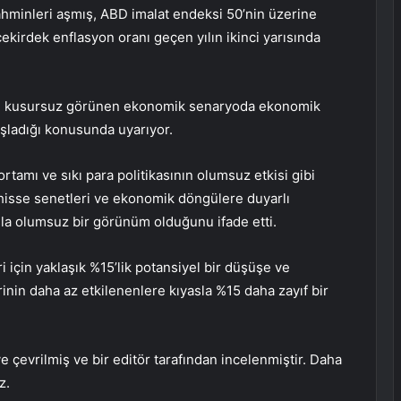
tahminleri aşmış, ABD imalat endeksi 50’nin üzerine
kirdek enflasyon oranı geçen yılın ikinci yarısında
eri, kusursuz görünen ekonomik senaryoda ekonomik
başladığı konusunda uyarıyor.
ortamı ve sıkı para politikasının olumsuz etkisi gibi
 hisse senetleri ve ekonomik döngülere duyarlı
sla olumsuz bir görünüm olduğunu ifade etti.
 için yaklaşık %15’lik potansiyel bir düşüşe ve
nin daha az etkilenenlere kıyasla %15 daha zayıf bir
 çevrilmiş ve bir editör tarafından incelenmiştir. Daha
z.