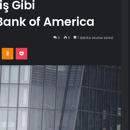
ş Gibi
Bank of America
0
0
1 dakika okuma süresi
VKontakte
Odnoklassniki
Pocket