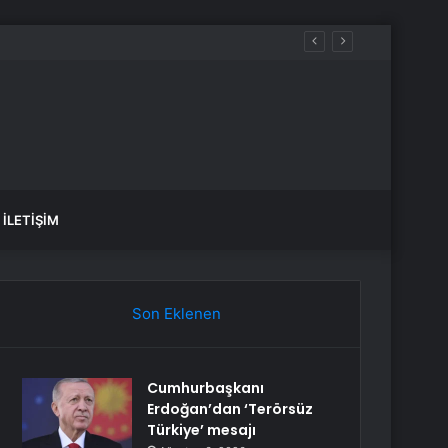
İstanbul BEDAŞ elektrik kesintisi! 21-22 Temmuz İstanbul’da elektrik kesintisi ne zaman bitecek, elektrikler ne zaman gelecek?
İLETIŞIM
Son Eklenen
Cumhurbaşkanı
Erdoğan’dan ‘Terörsüz
Türkiye’ mesajı