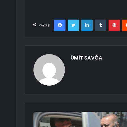
Facebook
Twitter
LinkedIn
Tumblr
Pint
Paylaş
ÜMİT SAVĞA