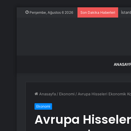
Perşembe, Ağustos 6 2026
Son Dakika Haberleri
ANASAY
Anasayfa
/
Ekonomi
/
Avrupa Hisseleri Ekonomik Ko
Ekonomi
Avrupa Hissele