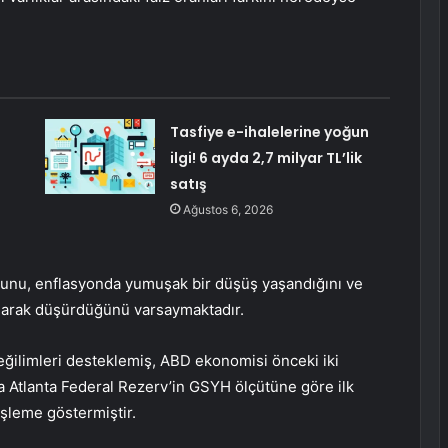
n
Tasfiye e-ihalelerine yoğun
ilgi! 6 ayda 2,7 milyar TL’lik
satış
Ağustos 6, 2026
unu, enflasyonda yumuşak bir düşüş yaşandığını ve
 olarak düşürdüğünü varsaymaktadır.
eğilimleri desteklemiş, ABD ekonomisi önceki iki
a Atlanta Federal Rezerv’in GSYH ölçütüne göre ilk
işleme göstermiştir.