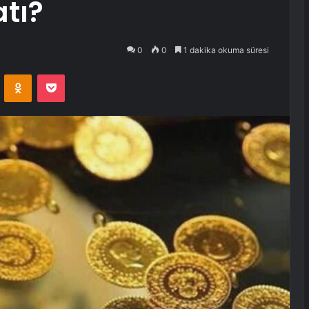
atı?
0
0
1 dakika okuma süresi
VKontakte
Odnoklassniki
Pocket