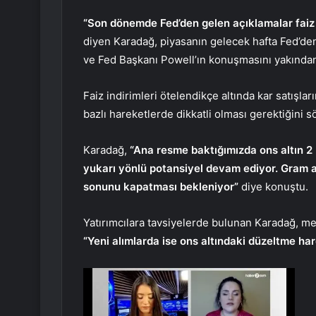
“Son dönemde Fed’den gelen açıklamalar faiz
diyen Karadağ, piyasanın gelecek hafta Fed’den
ve Fed Başkanı Powell’ın konuşmasını yakından 
Faiz indirimleri ötelendikçe altında kar satışlar
bazlı hareketlerde dikkatli olması gerektiğini s
Karadağ,
“Ana resme baktığımızda ons altın 2 b
yukarı yönlü potansiyel devam ediyor. Gram alt
sonunu kapatması bekleniyor”
diye konuştu.
Yatırımcılara tavsiyelerde bulunan Karadağ, mev
“Yeni alımlarda ise ons altındaki düzeltme harek