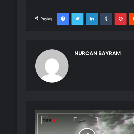
Facebook
Twitter
LinkedIn
Tumblr
Pint
Paylaş
NURCAN BAYRAM