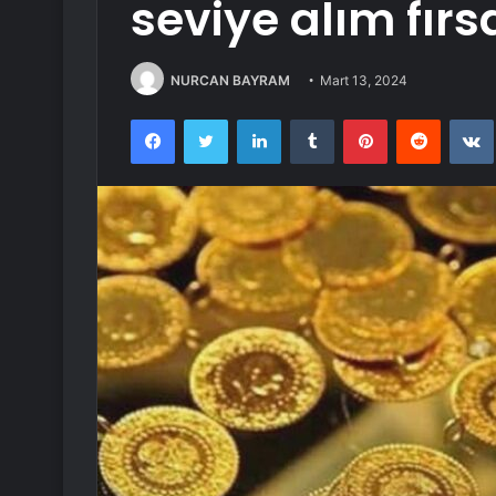
seviye alım fırs
NURCAN BAYRAM
Mart 13, 2024
Facebook
Twitter
LinkedIn
Tumblr
Pinterest
Reddit