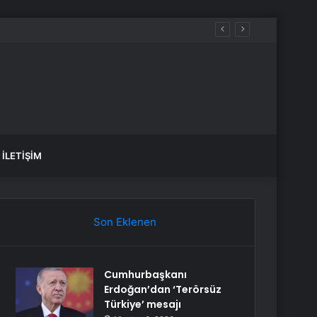
İstanbul BEDAŞ elektrik kesintisi! 21-22 Temmuz İstanbul’da elektrik kesintisi ne zaman bitecek, elektrikler ne zaman gelecek?
İLETIŞIM
Son Eklenen
Cumhurbaşkanı
Erdoğan’dan ‘Terörsüz
Türkiye’ mesajı