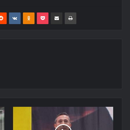
erest
Reddit
VKontakte
Odnoklassniki
Pocket
E-Posta ile paylaş
Yazdır