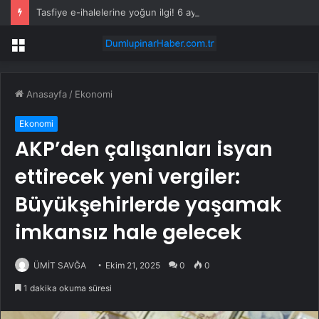
Tasfiye e-ihalelerine yoğun ilgi! 6 ayda 2,7 milyar TL’lik satış
Menü
Anasayfa
/
Ekonomi
Ekonomi
AKP’den çalışanları isyan
ettirecek yeni vergiler:
Büyükşehirlerde yaşamak
imkansız hale gelecek
ÜMİT SAVĞA
Ekim 21, 2025
0
0
1 dakika okuma süresi