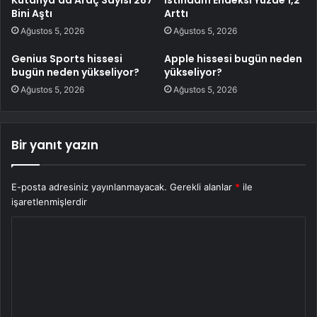
Bini Aştı
Arttı
Ağustos 5, 2026
Ağustos 5, 2026
Genius Sports hissesi
Apple hissesi bugün neden
bugün neden yükseliyor?
yükseliyor?
Ağustos 5, 2026
Ağustos 5, 2026
Bir yanıt yazın
E-posta adresiniz yayınlanmayacak.
Gerekli alanlar
*
ile
işaretlenmişlerdir
Y
o
r
u
m