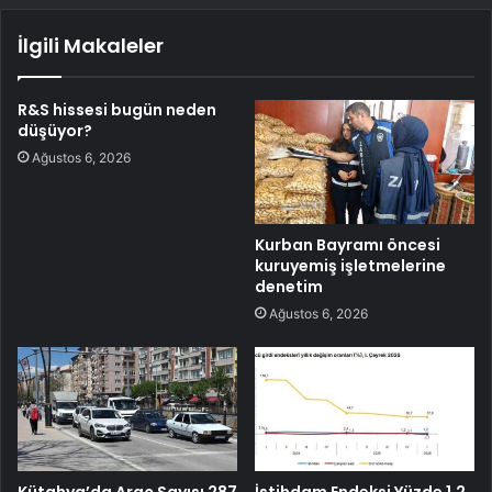
İlgili Makaleler
R&S hissesi bugün neden
düşüyor?
Ağustos 6, 2026
Kurban Bayramı öncesi
kuruyemiş işletmelerine
denetim
Ağustos 6, 2026
Kütahya’da Araç Sayısı 287
İstihdam Endeksi Yüzde 1,2