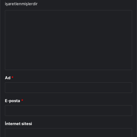
işaretlenmişlerdir
Y
o
r
u
m
*
Ad
*
E-posta
*
İnternet sitesi