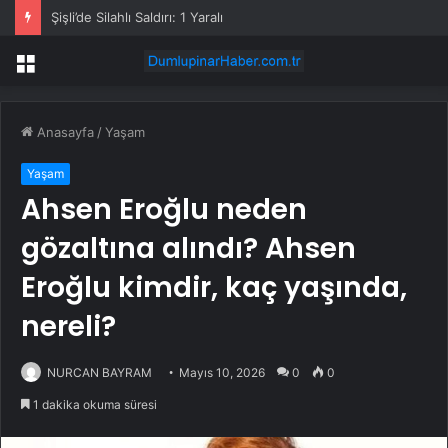
Şişli’de Silahlı Saldırı: 1 Yaralı
Menü
Anasayfa
/
Yaşam
Yaşam
Ahsen Eroğlu neden
gözaltına alındı? Ahsen
Eroğlu kimdir, kaç yaşında,
nereli?
NURCAN BAYRAM
Mayıs 10, 2026
0
0
1 dakika okuma süresi