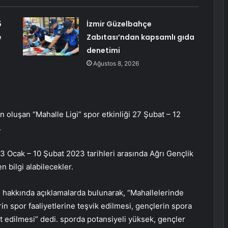
5
İzmir Güzelbahçe
e
Zabıtası’ndan kapsamlı gıda
denetimi
Ağustos 8, 2026
 oluşan “Mahalle Ligi” spor etkinliği 27 Şubat – 12
.
23 Ocak – 10 Şubat 2023 tarihleri ​​arasında Ağrı Gençlik
 bilgi alabilecekler.
e hakkında açıklamalarda bulunarak, “Mahallelerinde
in spor faaliyetlerine teşvik edilmesi, gençlerin spora
pit edilmesi” dedi. sporda potansiyeli yüksek, gençler