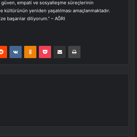
t, güven, empati ve sosyalleşme süreçlerinin
le kültürünün yeniden yaşatılması amaçlanmaktadır.
e başarılar diliyorum.” – AĞRI
erest
Reddit
VKontakte
Odnoklassniki
Pocket
E-Posta ile paylaş
Yazdır