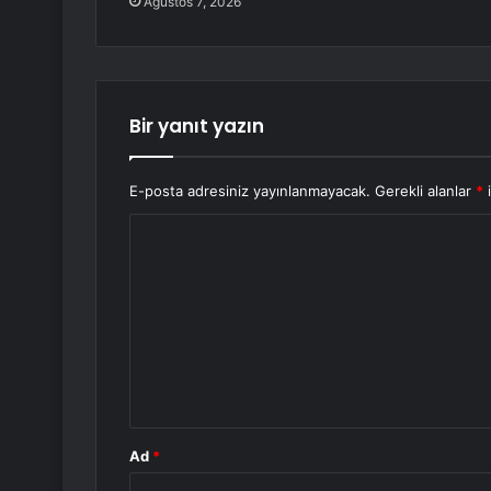
Ağustos 7, 2026
Bir yanıt yazın
E-posta adresiniz yayınlanmayacak.
Gerekli alanlar
*
i
Y
o
r
u
m
*
Ad
*