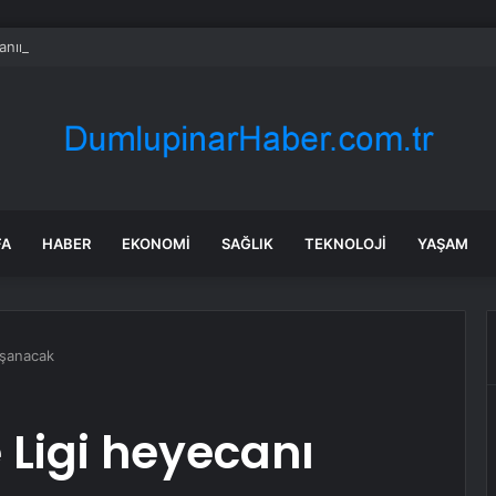
nın en uzun aktarmasız uçuşunda tarihi rekor: 24 saatten fazla havada k
FA
HABER
EKONOMI
SAĞLIK
TEKNOLOJI
YAŞAM
aşanacak
 Ligi heyecanı