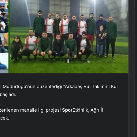
l Müdürlüğü’nün düzenlediği “Arkadaş Bul Takımını Kur
başladı.
zenlenen mahalle ligi projesi
Spor
Etkinlik, Ağrı İl
ecek.