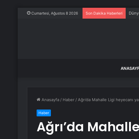
Dünya
Cumartesi, Ağustos 8 2026
Son Dakika Haberleri
ANASAY
Anasayfa
/
Haber
/
Ağrı’da Mahalle Ligi heyecanı y
Haber
Ağrı’da Mahalle