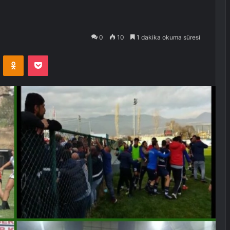
0
10
1 dakika okuma süresi
VKontakte
Odnoklassniki
Pocket