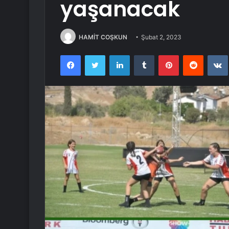
yaşanacak
HAMİT COŞKUN
Şubat 2, 2023
Facebook
Twitter
LinkedIn
Tumblr
Pinterest
Reddit