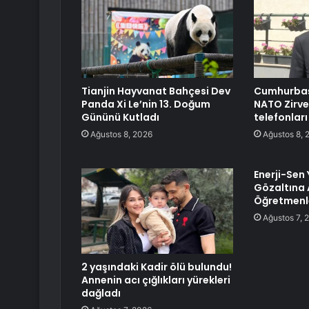
Tianjin Hayvanat Bahçesi Dev
Cumhurbaş
Panda Xi Le’nin 13. Doğum
NATO Zirve
Gününü Kutladı
telefonları
Ağustos 8, 2026
Ağustos 8, 
Enerji-Sen 
Gözaltına 
Öğretmenl
Ağustos 7, 
2 yaşındaki Kadir ölü bulundu!
Annenin acı çığlıkları yürekleri
dağladı