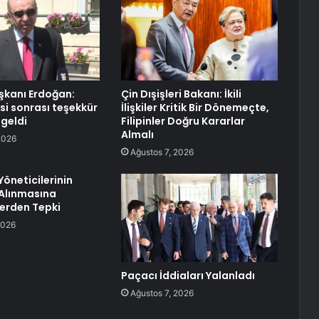
kanı Erdoğan:
Çin Dışişleri Bakanı: İkili
si sonrası teşekkür
İlişkiler Kritik Bir Dönemeçte,
 geldi
Filipinler Doğru Kararlar
Almalı
2026
Ağustos 7, 2026
Yöneticilerinin
Alınmasına
erden Tepki
2026
Paçacı İddiaları Yalanladı
Ağustos 7, 2026