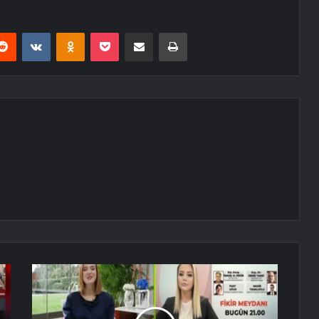
erest
Reddit
VKontakte
Odnoklassniki
Pocket
E-Posta ile paylaş
Yazdır