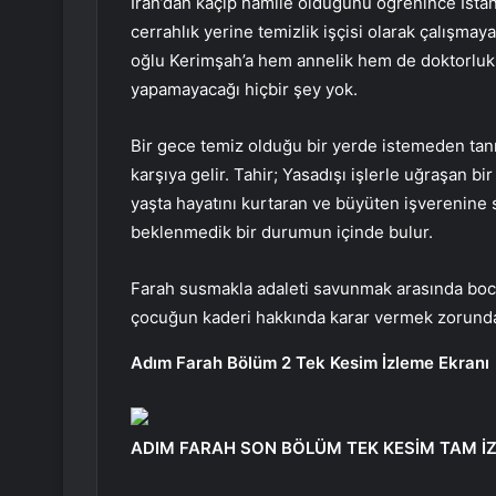
İran’dan kaçıp hamile olduğunu öğrenince İstan
cerrahlık yerine temizlik işçisi olarak çalışmay
oğlu Kerimşah’a hem annelik hem de doktorluk 
yapamayacağı hiçbir şey yok.
Bir gece temiz olduğu bir yerde istemeden tanık 
karşıya gelir. Tahir; Yasadışı işlerle uğraşan bi
yaşta hayatını kurtaran ve büyüten işverenine s
beklenmedik bir durumun içinde bulur.
Farah susmakla adaleti savunmak arasında bocal
çocuğun kaderi hakkında karar vermek zorunda
Adım Farah Bölüm 2 Tek Kesim İzleme Ekranı
ADIM FARAH SON BÖLÜM TEK KESİM TAM İ