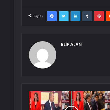
Facebook
Twitter
LinkedIn
Tumblr
Pint
Paylaş
ELİF ALAN