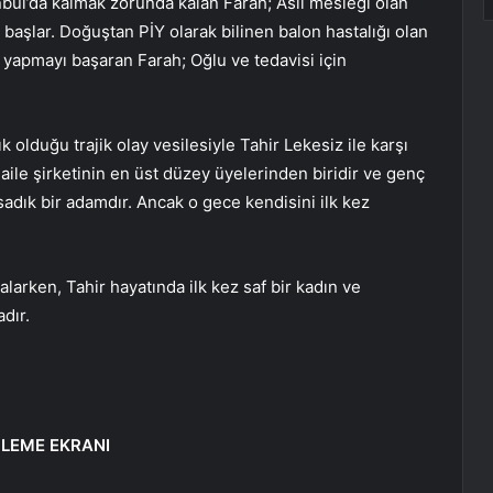
bul’da kalmak zorunda kalan Farah; Asıl mesleği olan
a başlar. Doğuştan PİY olarak bilinen balon hastalığı olan
yapmayı başaran Farah; Oğlu ve tedavisi için
olduğu trajik olay vesilesiyle Tahir Lekesiz ile karşı
r aile şirketinin en üst düzey üyelerinden biridir ve genç
adık bir adamdır. Ancak o gece kendisini ilk kez
arken, Tahir hayatında ilk kez saf bir kadın ve
dır.
ZLEME EKRANI