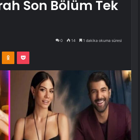
arah Son Bölüm Tek
0
14
1 dakika okuma süresi
VKontakte
Odnoklassniki
Pocket