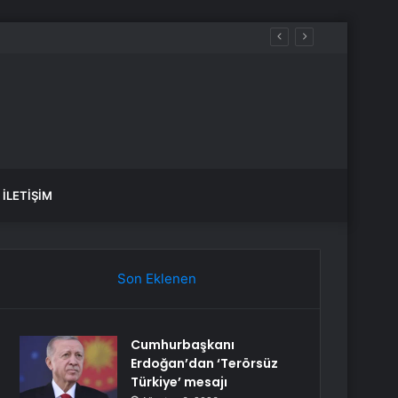
İstanbul BEDAŞ elektrik kesintisi! 21-22 Temmuz İstanbul’da elektrik kesintisi ne zaman bitecek, elektrikler ne zaman gelecek?
İLETIŞIM
Son Eklenen
Cumhurbaşkanı
Erdoğan’dan ‘Terörsüz
Türkiye’ mesajı