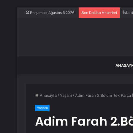
Perşembe, Ağustos 6 2026
Son Dakika Haberleri
ANASAY
Anasayfa
/
Yaşam
/
Adim Farah 2.Bölüm Tek Parça İ
Yaşam
Adim Farah 2.Bö