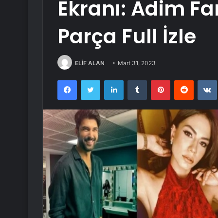
Ekranı: Adim F
Parça Full İzle
ELİF ALAN
Mart 31, 2023
Facebook
Twitter
LinkedIn
Tumblr
Pinterest
Reddit