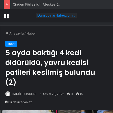
Çin’den Körfez için Ateşkes Çağrısı
Menü
Anasayfa
/
Haber
Haber
5 ayda baktığı 4 kedi
öldürüldü, yavru kedisi
patileri kesilmiş bulundu
(2)
HAMİT COŞKUN
Kasım 29, 2022
0
15
Bir dakikadan az