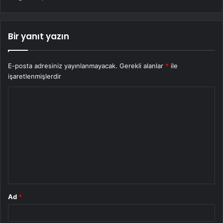
Bir yanıt yazın
E-posta adresiniz yayınlanmayacak.
Gerekli alanlar
*
ile
işaretlenmişlerdir
Y
o
r
u
m
*
Ad
*