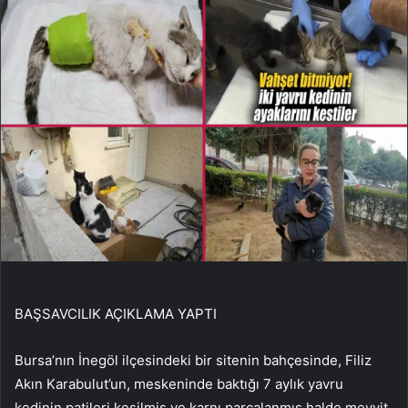
BAŞSAVCILIK AÇIKLAMA YAPTI
Bursa’nın İnegöl ilçesindeki bir sitenin bahçesinde, Filiz
Akın Karabulut’un, meskeninde baktığı 7 aylık yavru
kedinin patileri kesilmiş ve karnı parçalanmış halde meyyit