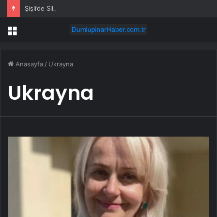
Şişli’de Silahlı Saldırı: 1 Yaralı
Menü
Anasayfa
/
Ukrayna
Ukrayna